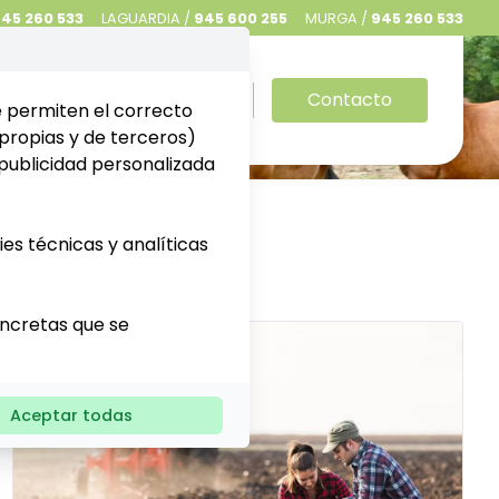
45 260 533
LAGUARDIA /
945 600 255
MURGA /
945 260 533
ectos
Colaboraciones
Contacto
e permiten el correcto
propias y de terceros)
publicidad personalizada
es técnicas y analíticas
oncretas que se
Aceptar todas