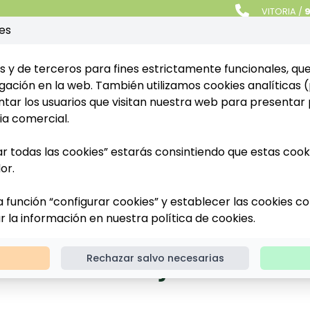
VITORIA /
9
es
ervicios
Noticias
Boletines Oficiales
Proy
s y de terceros para fines estrictamente funcionales, qu
ación en la web. También utilizamos cookies analíticas (
ar los usuarios que visitan nuestra web para presentar 
ia comercial.
ar todas las cookies” estarás consintiendo que estas cooki
or.
ÓN DE JÓVENES Y PLANES DE MEJORA
a función “configurar cookies” y establecer las cookies c
 la instalación
ar la información en nuestra
política de cookies
.
nes de mejora
Rechazar salvo necesarias