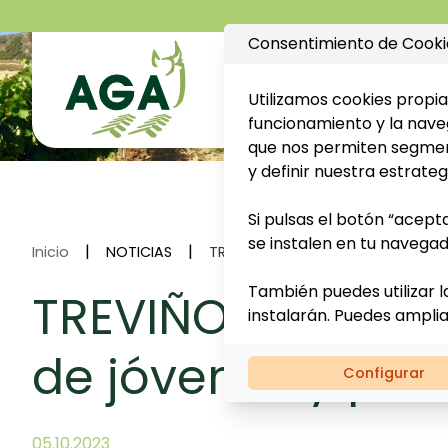
Consentimiento de Cooki
AGA
Clientes
S
Utilizamos cookies propia
funcionamiento y la naveg
que nos permiten segment
y definir nuestra estrateg
Si pulsas el botón “acept
se instalen en tu navegad
|
|
Inicio
NOTICIAS
TREVIÑO: AYUDAS A LA INSTALACI
También puedes utilizar l
TREVIÑO: Ayudas a
instalarán. Puedes ampli
de jóvenes y pla
Configurar
05.10.2023