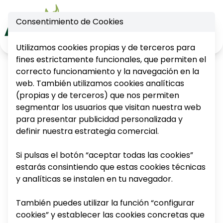
Consentimiento de Cookies
Ope
Utilizamos cookies propias y de terceros para
fines estrictamente funcionales, que permiten el
correcto funcionamiento y la navegación en la
web. También utilizamos cookies analíticas
(propias y de terceros) que nos permiten
segmentar los usuarios que visitan nuestra web
UNA NAVIDAD CON SABOR
para presentar publicidad personalizada y
|
|
Inicio
NOTICIAS
LOCAL
definir nuestra estrategia comercial.
Una Navidad con
Si pulsas el botón “aceptar todas las cookies”
estarás consintiendo que estas cookies técnicas
Sabor Local
y analíticas se instalen en tu navegador.
También puedes utilizar la función “configurar
01.12.2023
cookies” y establecer las cookies concretas que