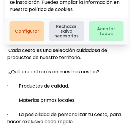
se instalarán. Puedes ampliar la información en
Una Navidad con Sabor Local – En UAGALUR
nuestra
política de cookies
.
descubre nuestras Cestas Exclusivas
Rechazar
Esta Navidad regala un pedacito de nuestra tierra
Aceptar
Configurar
salvo
todas
donde cada producto cuenta una historia única.
necesarias
Cada cesta es una selección cuidadosa de
productos de nuestro territorio.
¿Qué encontrarás en nuestras cestas?
· Productos de calidad.
· Materias primas locales.
· La posibilidad de personalizar tu cesta, para
hacer exclusivo cada regalo.